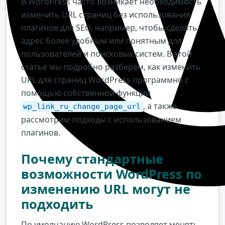
В WordPress часто возникает необходимость
изменить URL страниц без использования
плагинов для SEO, например, чтобы сделать
адрес более удобным или понятным для
пользователей и поисковых систем. В этой
статье мы подробно разберём, как изменить
URL для страниц WordPress программно с
помощью собственной функции
, а также
wp_link_ru_change_page_url
рассмотрим подходы с использованием
плагинов.
Почему стандартные
возможности WordPress по
изменению URL могут не
подходить
По умолчанию WordPress позволяет менять