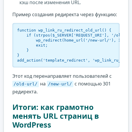
кэш после изменения URL.
Пример создания редиректа через функцию:
function wp_link_ru_redirect_old_url() {

    if (strpos($_SERVER['REQUEST_URI'], '/old-url
        wp_redirect(home_url('/new-url/'), 301);

        exit;

    }

}

add_action('template_redirect', 'wp_link_ru_redi
Этот код перенаправляет пользователей с
на
с помощью 301
/old-url/
/new-url/
редиректа.
Итоги: как грамотно
менять URL страниц в
WordPress