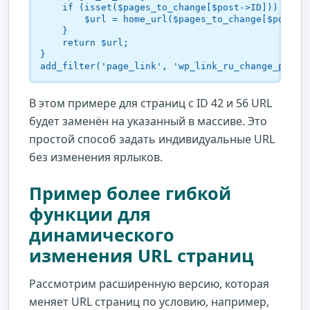
    if (isset($pages_to_change[$post->ID])) {

        $url = home_url($pages_to_change[$post->I
    }

    return $url;

}

add_filter('page_link', 'wp_link_ru_change_page_
В этом примере для страниц с ID 42 и 56 URL
будет заменён на указанный в массиве. Это
простой способ задать индивидуальные URL
без изменения ярлыков.
Пример более гибкой
функции для
динамического
изменения URL страниц
Рассмотрим расширенную версию, которая
меняет URL страниц по условию, например,