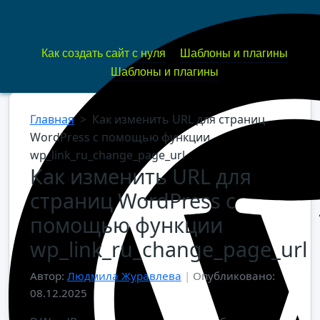
Как создать сайт с нуля
Шаблоны и плагины
Шаблоны и плагины
Главная
>
Как изменить URL для страниц
WordPress с помощью функции
wp_link_ru_change_page_url
Как изменить URL для
страниц WordPress с
помощью функции
wp_link_ru_change_page_url
Автор:
Людмила Журавлева
|
Опубликовано:
08.12.2025