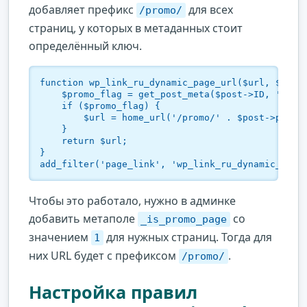
добавляет префикс
для всех
/promo/
страниц, у которых в метаданных стоит
определённый ключ.
function wp_link_ru_dynamic_page_url($url, $post)
    $promo_flag = get_post_meta($post->ID, '_is_p
    if ($promo_flag) {

        $url = home_url('/promo/' . $post->post_n
    }

    return $url;

}

add_filter('page_link', 'wp_link_ru_dynamic_page
Чтобы это работало, нужно в админке
добавить метаполе
со
_is_promo_page
значением
для нужных страниц. Тогда для
1
них URL будет с префиксом
.
/promo/
Настройка правил