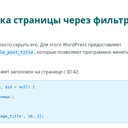
ка страницы через фильт
росто скрыть его. Для этого WordPress предоставляет
, которые позволяют программно менят
le_post_title
ет заголовок на странице с ID 42:
, $id = null) {

page_title', 10, 2);