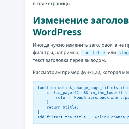
в коде страницы.
Изменение заголов
WordPress
Иногда нужно изменить заголовок, а не п
фильтры, например,
или
the_title
sing
текст заголовка перед выводом.
Рассмотрим пример функции, которая меня
function wplink_change_page_title($title
    if (is_page(42) && in_the_loop()) {

        return 'Новый заголовок для страницы';

    }

    return $title;

}

add_filter('the_title', 'wplink_change_