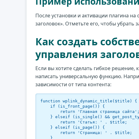
Пример использования
После установки и активации плагина на
заголовок». Отметьте его, чтобы убрать 
Как создать собст
управления заголо
Если вы хотите сделать гибкое решение,
написать универсальную функцию. Напри
зависимости от типа контента:
function wplink_dynamic_title($title) {

    if (is_front_page()) {

        return 'Главная страница сайта';

    } elseif (is_single() && get_post_type() === 'post') {

        return 'Статья: ' . $title;

    } elseif (is_page()) {

        return 'Страница: ' . $title;

    }
