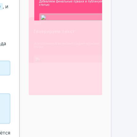
, и
)
ь
ода
аётся