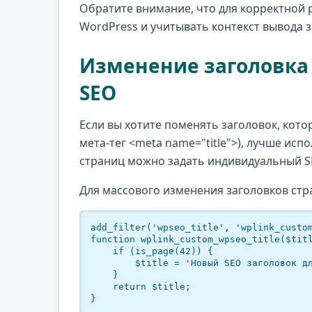
Обратите внимание, что для корректной 
WordPress и учитывать контекст вывода з
Изменение заголовка 
SEO
Если вы хотите поменять заголовок, котор
мета-тег <meta name="title">), лучше исп
страниц можно задать индивидуальный S
Для массового изменения заголовков ст
add_filter('wpseo_title', 'wplink_custom
function wplink_custom_wpseo_title($titl
    if (is_page(42)) {

        $title = 'Новый SEO заголовок для страницы';

    }

    return $title;

}