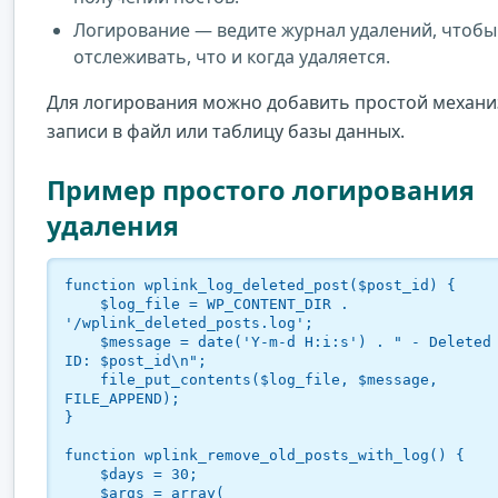
Логирование — ведите журнал удалений, чтобы
отслеживать, что и когда удаляется.
Для логирования можно добавить простой механ
записи в файл или таблицу базы данных.
Пример простого логирования
удаления
function wplink_log_deleted_post($post_id) {

    $log_file = WP_CONTENT_DIR . 
'/wplink_deleted_posts.log';

    $message = date('Y-m-d H:i:s') . " - Deleted post 
ID: $post_id\n";

    file_put_contents($log_file, $message, 
FILE_APPEND);

}

function wplink_remove_old_posts_with_log() {

    $days = 30;

    $args = array(
