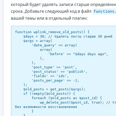
который будет удалять записи старше определённ
срока. Добавьте следующий код в файл
functions
вашей темы или в отдельный плагин:
function wplink_remove_old_posts() {

    $days = 30; // Удалять посты старше 30 дней

    $args = array(

        'date_query' => array(

            array(

                'before' => "$days days ago",

            ),

        ),

        'post_type' => 'post',

        'post_status' => 'publish',

        'fields' => 'ids',

        'posts_per_page' => -1,

    );

    $old_posts = get_posts($args);

    if (!empty($old_posts)) {

        foreach ($old_posts as $post_id) {

            wp_delete_post($post_id, true); // true — 
без возможности восстановления

        }

    }
