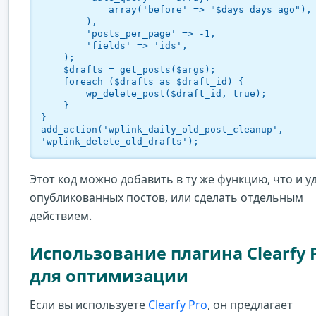
            array('before' => "$days days ago"),

        ),

        'posts_per_page' => -1,

        'fields' => 'ids',

    );

    $drafts = get_posts($args);

    foreach ($drafts as $draft_id) {

        wp_delete_post($draft_id, true);

    }

}

add_action('wplink_daily_old_post_cleanup', 
Этот код можно добавить в ту же функцию, что и у
опубликованных постов, или сделать отдельным
действием.
Использование плагина Clearfy 
для оптимизации
Если вы используете
Clearfy Pro
, он предлагает