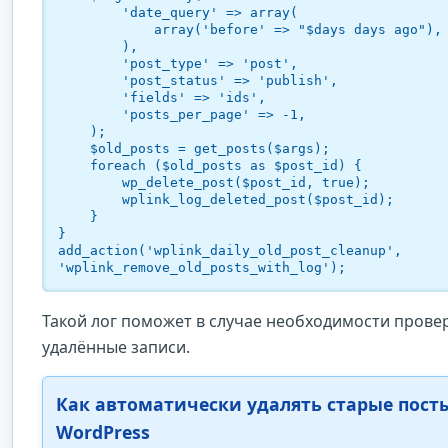
        'date_query' => array(

            array('before' => "$days days ago"),

        ),

        'post_type' => 'post',

        'post_status' => 'publish',

        'fields' => 'ids',

        'posts_per_page' => -1,

    );

    $old_posts = get_posts($args);

    foreach ($old_posts as $post_id) {

        wp_delete_post($post_id, true);

        wplink_log_deleted_post($post_id);

    }

}

add_action('wplink_daily_old_post_cleanup', 
Такой лог поможет в случае необходимости прове
удалённые записи.
Как автоматически удалять старые пост
WordPress