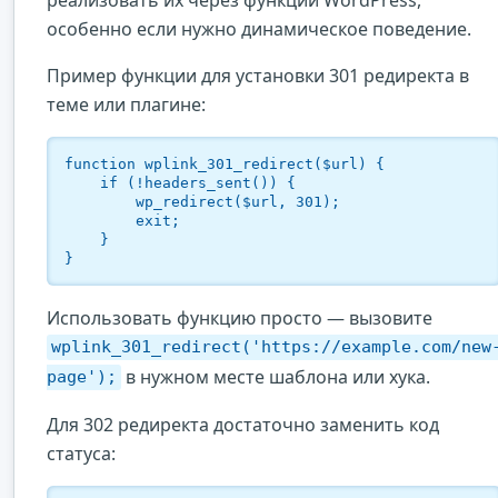
особенно если нужно динамическое поведение.
Пример функции для установки 301 редиректа в
теме или плагине:
function wplink_301_redirect($url) {

    if (!headers_sent()) {

        wp_redirect($url, 301);

        exit;

    }

}
Использовать функцию просто — вызовите
wplink_301_redirect('https://example.com/new
в нужном месте шаблона или хука.
page');
Для 302 редиректа достаточно заменить код
статуса: