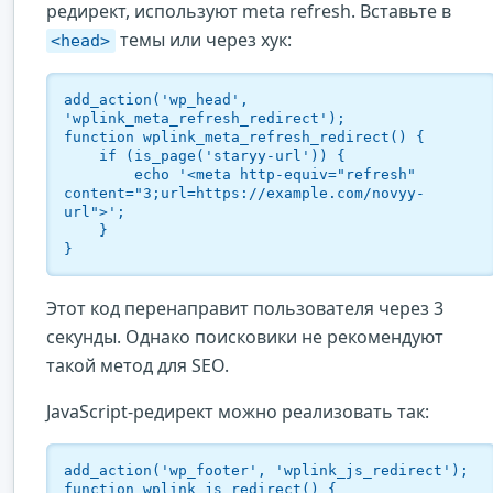
редирект, используют meta refresh. Вставьте в
темы или через хук:
<head>
add_action('wp_head', 
'wplink_meta_refresh_redirect');

function wplink_meta_refresh_redirect() {

    if (is_page('staryy-url')) {

        echo '<meta http-equiv="refresh" 
content="3;url=https://example.com/novyy-
url">';

    }

}
Этот код перенаправит пользователя через 3
секунды. Однако поисковики не рекомендуют
такой метод для SEO.
JavaScript-редирект можно реализовать так:
add_action('wp_footer', 'wplink_js_redirect');

function wplink_js_redirect() {
