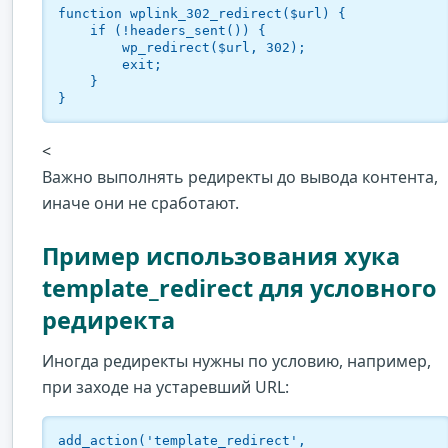
function wplink_302_redirect($url) {

    if (!headers_sent()) {

        wp_redirect($url, 302);

        exit;

    }

}
<
Важно выполнять редиректы до вывода контента,
иначе они не сработают.
Пример использования хука
template_redirect для условного
редиректа
Иногда редиректы нужны по условию, например,
при заходе на устаревший URL:
add_action('template_redirect', 