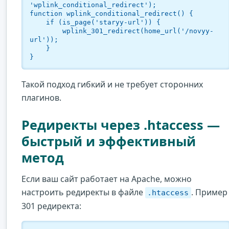
'wplink_conditional_redirect');

function wplink_conditional_redirect() {

    if (is_page('staryy-url')) {

        wplink_301_redirect(home_url('/novyy-
url'));

    }

}
Такой подход гибкий и не требует сторонних
плагинов.
Редиректы через .htaccess —
быстрый и эффективный
метод
Если ваш сайт работает на Apache, можно
настроить редиректы в файле
. Пример
.htaccess
301 редиректа: