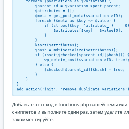
    foreach ($variations as $variation) {

        $parent_id = $variation->post_parent;

        $attributes = [];

        $meta = get_post_meta($variation->ID);

        foreach ($meta as $key => $value) {

            if (strpos($key, 'attribute_') === 0) {

                $attributes[$key] = $value[0];

            }

        }

        ksort($attributes);

        $hash = md5(serialize($attributes));

        if (isset($checked[$parent_id][$hash])) {

            wp_delete_post($variation->ID, true);

        } else {

            $checked[$parent_id][$hash] = true;

        }

    }

}

add_action('init', 'remove_duplicate_variations'
Добавьте этот код в functions.php вашей темы или 
сниппетов и выполните один раз, затем удалите и
закомментируйте.