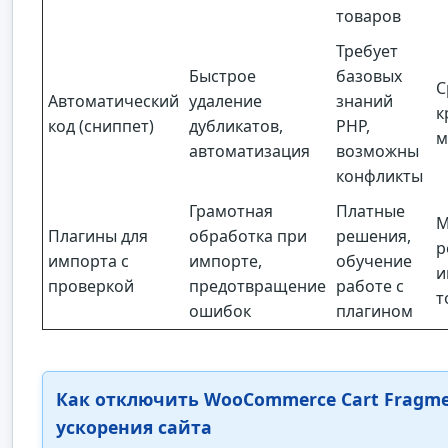
товаров
Требует
Быстрое
базовых
С
Автоматический
удаление
знаний
к
код (сниппет)
дубликатов,
PHP,
м
автоматизация
возможны
конфликты
Грамотная
Платные
М
Плагины для
обработка при
решения,
р
импорта с
импорте,
обучение
и
проверкой
предотвращение
работе с
т
ошибок
плагином
Как отключить WooCommerce Cart Fragme
ускорения сайта