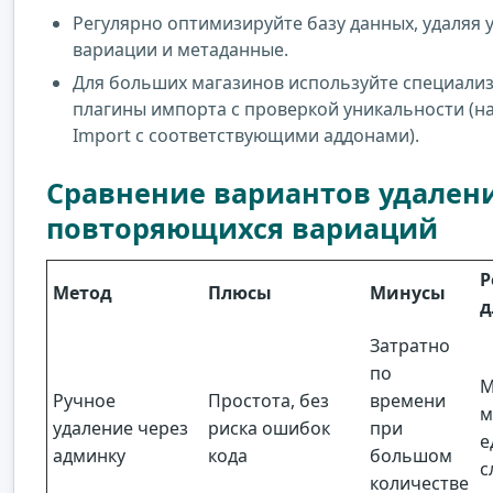
Регулярно оптимизируйте базу данных, удаляя 
вариации и метаданные.
Для больших магазинов используйте специали
плагины импорта с проверкой уникальности (на
Import с соответствующими аддонами).
Сравнение вариантов удален
повторяющихся вариаций
Р
Метод
Плюсы
Минусы
д
Затратно
по
М
Ручное
Простота, без
времени
м
удаление через
риска ошибок
при
е
админку
кода
большом
с
количестве