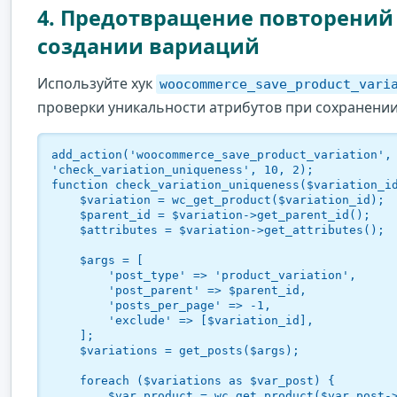
4. Предотвращение повторений
создании вариаций
Используйте хук
woocommerce_save_product_vari
проверки уникальности атрибутов при сохранении
add_action('woocommerce_save_product_variation',
'check_variation_uniqueness', 10, 2);

function check_variation_uniqueness($variation_id
    $variation = wc_get_product($variation_id);

    $parent_id = $variation->get_parent_id();

    $attributes = $variation->get_attributes();

    $args = [

        'post_type' => 'product_variation',

        'post_parent' => $parent_id,

        'posts_per_page' => -1,

        'exclude' => [$variation_id],

    ];

    $variations = get_posts($args);

    foreach ($variations as $var_post) {

        $var_product = wc_get_product($var_post->ID);
