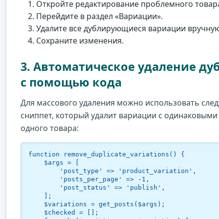
Откройте редактирование проблемного товар
Перейдите в раздел «Вариации».
Удалите все дублирующиеся вариации вручную
Сохраните изменения.
3. Автоматическое удаление ду
с помощью кода
Для массового удаления можно использовать сл
сниппет, который удалит вариации с одинаковыми
одного товара:
function remove_duplicate_variations() {

    $args = [

        'post_type' => 'product_variation',

        'posts_per_page' => -1,

        'post_status' => 'publish',

    ];

    $variations = get_posts($args);

    $checked = [];
