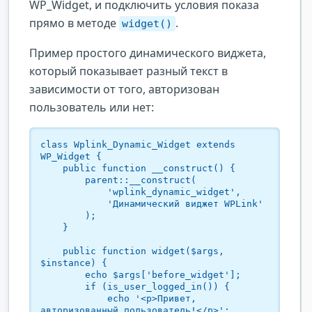
WP_Widget, и подключить условия показа
прямо в методе
.
widget()
Пример простого динамического виджета,
который показывает разный текст в
зависимости от того, авторизован
пользователь или нет:
class Wplink_Dynamic_Widget extends 
WP_Widget {

    public function __construct() {

        parent::__construct(

            'wplink_dynamic_widget',

            'Динамический виджет WPLink'

        );

    }

    public function widget($args, 
$instance) {

        echo $args['before_widget'];

        if (is_user_logged_in()) {

            echo '<p>Привет, 
авторизованный пользователь!</p>';
