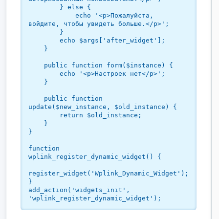
        } else {

            echo '<p>Пожалуйста, 
войдите, чтобы увидеть больше.</p>';

        }

        echo $args['after_widget'];

    }

    public function form($instance) {

        echo '<p>Настроек нет</p>';

    }

    public function 
update($new_instance, $old_instance) {

        return $old_instance;

    }

}

function 
wplink_register_dynamic_widget() {

register_widget('Wplink_Dynamic_Widget');

}

add_action('widgets_init', 
'wplink_register_dynamic_widget');