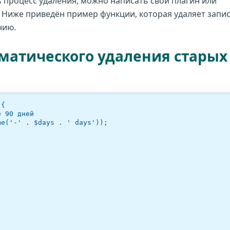
ь процесс удаления, можно написать свой плагин или
. Ниже приведён пример функции, которая удаляет запи
нию.
матического удаления старых
{
