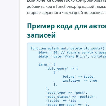
Если хочется более гибко контролироват
добавить код в functions.php вашей темы
старше заданного числа дней по расписа
Пример кода для авто
записей
function wplink_auto_delete_old_posts() 
    $days = 90; // Удалять записи старше 90 дней

    $date = date('Y-m-d H:i:s', strtotime('-' . $days . ' days'));

    $args = [

        'date_query' => [

            [

                'before' => $date,

                'inclusive' => true,

            ],

        ],

        'post_type' => 'post',

        'post_status' => 'publish',

        'fields' => 'ids',

        'posts_per_page' => -1,
