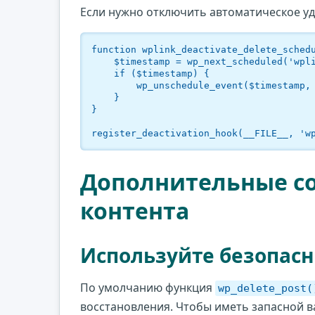
Если нужно отключить автоматическое уд
function wplink_deactivate_delete_schedu
    $timestamp = wp_next_scheduled('wplink_daily_delete_old_posts');

    if ($timestamp) {

        wp_unschedule_event($timestamp, 'wplink_daily_delete_old_posts');

    }

}

register_deactivation_hook(__FILE__, 'w
Дополнительные со
контента
Используйте безопасн
По умолчанию функция
wp_delete_post(
восстановления. Чтобы иметь запасной в