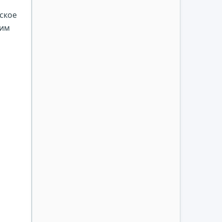
ское
рим