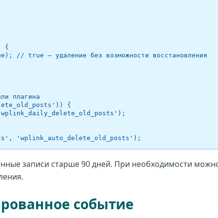
ли плагина

ete_old_posts')) {

ts', 'wplink_auto_delete_old_posts');
анные записи старше 90 дней. При необходимости можн
ления.
ированное событие