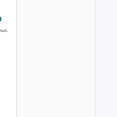
м
ных.