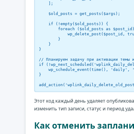
    ];

    $old_posts = get_posts($args);

    if (!empty($old_posts)) {

        foreach ($old_posts as $post_id) {

            wp_delete_post($post_id, true); // true — удаление без возможности восстановления

        }

    }

}

// Планируем задачу при активации темы и
if (!wp_next_scheduled('wplink_daily_del
    wp_schedule_event(time(), 'daily', 'wplink_daily_delete_old_posts');

}

add_action('wplink_daily_delete_old_pos
Этот код каждый день удаляет опубликов
изменить тип записи, статус и период уда
Как отменить заплан