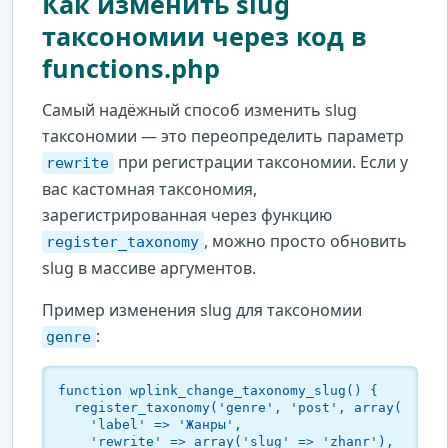
Как изменить slug
таксономии через код в
functions.php
Самый надёжный способ изменить slug
таксономии — это переопределить параметр
при регистрации таксономии. Если у
rewrite
вас кастомная таксономия,
зарегистрированная через функцию
, можно просто обновить
register_taxonomy
slug в массиве аргументов.
Пример изменения slug для таксономии
:
genre
function wplink_change_taxonomy_slug() {

  register_taxonomy('genre', 'post', array(

    'label' => 'Жанры',

    'rewrite' => array('slug' => 'zhanr'), 