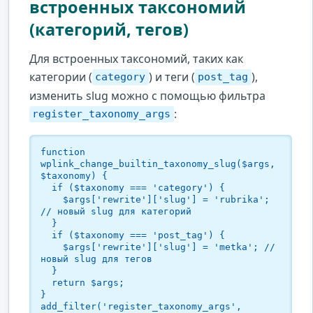
встроенных таксономий
(категорий, тегов)
Для встроенных таксономий, таких как
категории (
) и теги (
),
category
post_tag
изменить slug можно с помощью фильтра
:
register_taxonomy_args
function 
wplink_change_builtin_taxonomy_slug($args, 
$taxonomy) {

  if ($taxonomy === 'category') {

    $args['rewrite']['slug'] = 'rubrika'; 
// новый slug для категорий

  }

  if ($taxonomy === 'post_tag') {

    $args['rewrite']['slug'] = 'metka'; // 
новый slug для тегов

  }

  return $args;

}

add_filter('register_taxonomy_args', 