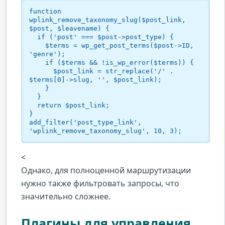
function 
wplink_remove_taxonomy_slug($post_link, 
$post, $leavename) {

  if ('post' === $post->post_type) {

    $terms = wp_get_post_terms($post->ID, 
'genre');

    if ($terms && !is_wp_error($terms)) {

      $post_link = str_replace('/' . 
$terms[0]->slug, '', $post_link);

    }

  }

  return $post_link;

}

add_filter('post_type_link', 
'wplink_remove_taxonomy_slug', 10, 3);
<
Однако, для полноценной маршрутизации
нужно также фильтровать запросы, что
значительно сложнее.
Плагины для управления