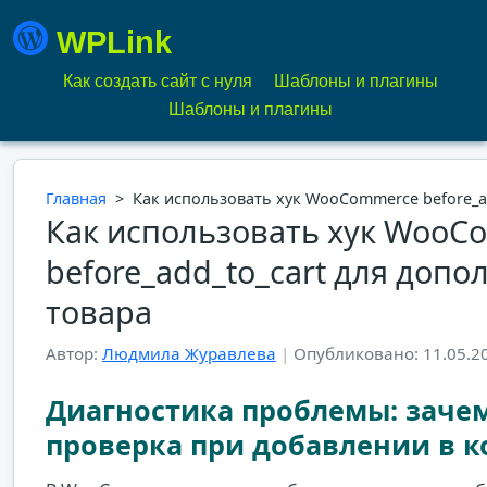
WPLink
Как создать сайт с нуля
Шаблоны и плагины
Шаблоны и плагины
Главная
>
Как использовать хук WooCommerce before_a
Как использовать хук WooC
before_add_to_cart для доп
товара
Автор:
Людмила Журавлева
|
Опубликовано: 11.05.2
Диагностика проблемы: заче
проверка при добавлении в к