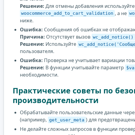
Решение:
Для отмены добавления используйте
, а не
woocommerce_add_to_cart_validation
wo
ниже.
Ошибка:
Сообщения об ошибках не отображаю
Причина:
Отсутствует вызов
wc_add_notice()
Решение:
Используйте
wc_add_notice('Сообщ
пользователя.
Ошибка:
Проверка не учитывает вариации тов
Решение:
В функции учитывайте параметр
$va
необходимости.
Практические советы по безо
производительности
Обрабатывайте пользовательские данные чере
(например,
) для предотвращен
get_user_meta
Не делайте сложных запросов в функции прове