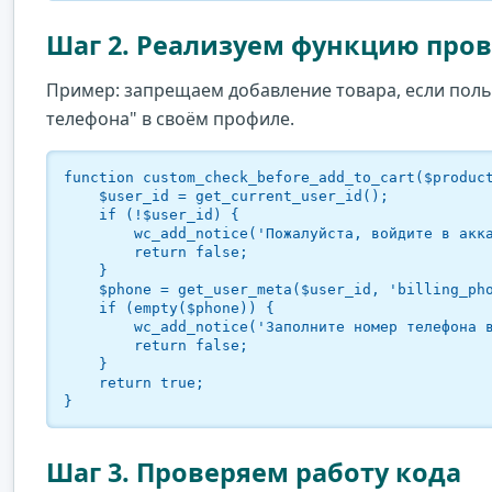
Шаг 2. Реализуем функцию про
Пример: запрещаем добавление товара, если поль
телефона" в своём профиле.
function custom_check_before_add_to_cart($product
    $user_id = get_current_user_id();

    if (!$user_id) {

        wc_add_notice('Пожалуйста, войдите в аккаунт для покупки.', 'error');

        return false;

    }

    $phone = get_user_meta($user_id, 'billing_phone', true);

    if (empty($phone)) {

        wc_add_notice('Заполните номер телефона в профиле перед покупкой.', 'error');

        return false;

    }

    return true;

}
Шаг 3. Проверяем работу кода