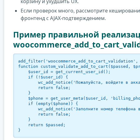
корзину и ухудшить UX.
Если проверок много, рассмотрите кеширование
фронтенд с AJAX-подтверждением.
Пример правильной реализац
woocommerce_add_to_cart_vali
add_filter('woocommerce_add_to_cart_validation', 
function custom_validate_add_to_cart($passed, $pr
    $user_id = get_current_user_id();

    if (!$user_id) {

        wc_add_notice('Пожалуйста, войдите в аккаунт для покупки.', 'error');

        return false;

    }

    $phone = get_user_meta($user_id, 'billing_phone', true);

    if (empty($phone)) {

        wc_add_notice('Заполните номер телефона в профиле перед покупкой.', 'error');

        return false;

    }

    return $passed;

}