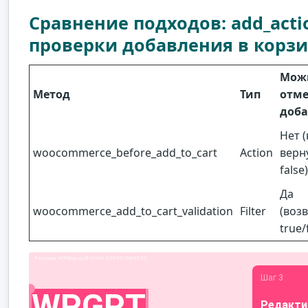
Сравнение подходов: add_action
проверки добавления в корз
Мож
Метод
Тип
отм
доба
Нет 
woocommerce_before_add_to_cart
Action
верн
false)
Да
woocommerce_add_to_cart_validation
Filter
(воз
true/