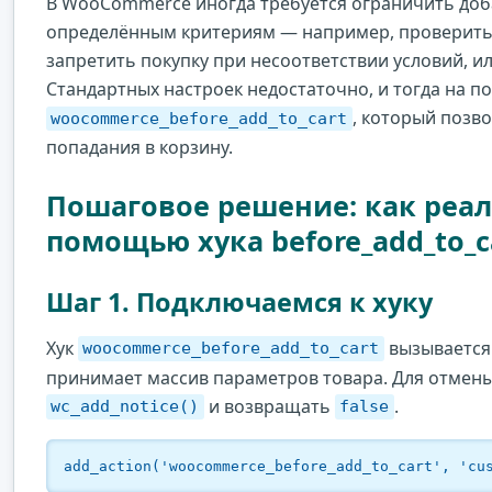
В WooCommerce иногда требуется ограничить доба
определённым критериям — например, проверить 
запретить покупку при несоответствии условий, и
Стандартных настроек недостаточно, и тогда на п
, который позв
woocommerce_before_add_to_cart
попадания в корзину.
Пошаговое решение: как реал
помощью хука before_add_to_c
Шаг 1. Подключаемся к хуку
Хук
вызывается 
woocommerce_before_add_to_cart
принимает массив параметров товара. Для отмен
и возвращать
.
wc_add_notice()
false
add_action('woocommerce_before_add_to_cart', 'cu