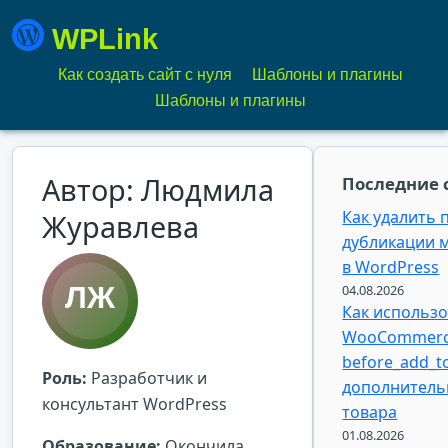
WPLink
Как создать сайт с нуля
Шаблоны и плагины
Шаблоны и плагины
Автор: Людмила
Последние 
Как удалить 
Журавлева
дубликации м
в WordPress
04.08.2026
Как использо
WooCommer
before_add_to
Роль:
Разработчик и
дополнитель
консультант WordPress
товара
01.08.2026
Образование:
Окончила